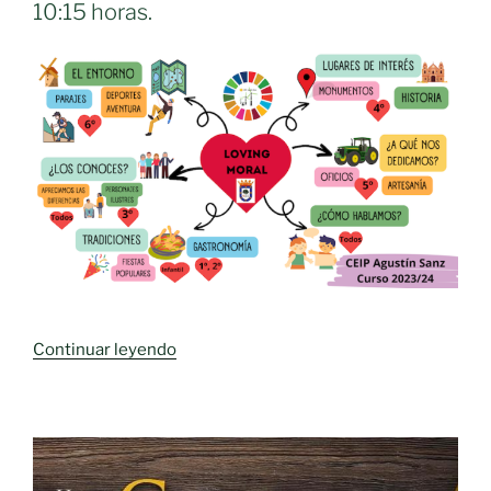
10:15 horas.
«Jornada
Continuar leyendo
de
puertas
abiertas
en
el