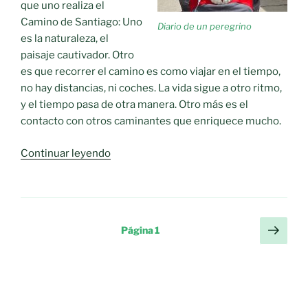
que uno realiza el
Camino de Santiago: Uno
Diario de un peregrino
es la naturaleza, el
paisaje cautivador. Otro
es que recorrer el camino es como viajar en el tiempo,
no hay distancias, ni coches. La vida sigue a otro ritmo,
y el tiempo pasa de otra manera. Otro más es el
contacto con otros caminantes que enriquece mucho.
«Diario
Continuar leyendo
de
un
peregrino.-
Etapa
Paginación
Sigu
Página
1
31
pági
de
Botos
entradas
–
Bandeira
(23