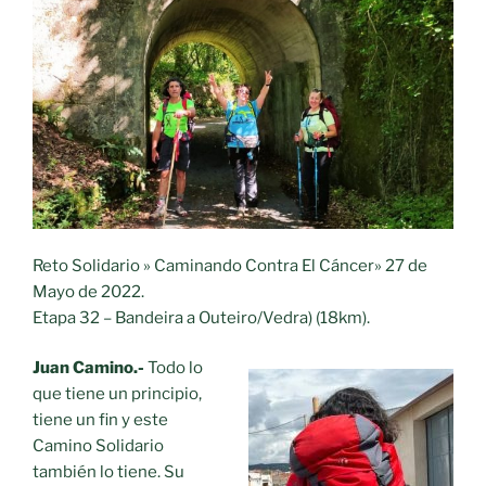
Santiago
de
Compostela
(17
Km.)»
Reto Solidario » Caminando Contra El Cáncer» 27 de
Mayo de 2022.
Etapa 32 – Bandeira a Outeiro/Vedra) (18km).
Juan Camino.-
Todo lo
que tiene un principio,
tiene un fin y este
Camino Solidario
también lo tiene. Su