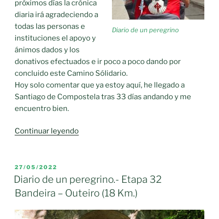
próximos días la crónica
diaria irá agradeciendo a
todas las personas e
Diario de un peregrino
instituciones el apoyo y
ánimos dados y los
donativos efectuados e ir poco a poco dando por
concluido este Camino Sólidario.
Hoy solo comentar que ya estoy aquí, he llegado a
Santiago de Compostela tras 33 días andando y me
encuentro bien.
«Diario
Continuar leyendo
de
un
peregrino.-
PUBLICADO
27/05/2022
EL
Etapa
Diario de un peregrino.- Etapa 32
33
Bandeira – Outeiro (18 Km.)
Outeiro
–