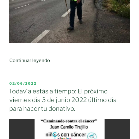
«XII
Continuar leyendo
CEREMONIA
DE
ENTREGA
PUBLICADO
02/06/2022
EL
PREMIOS
Todavía estás a tiempo: El próximo
MIGRANODEARENA»
viernes día 3 de junio 2022 último día
para hacer tu donativo.