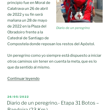
principio fue en Moral de
Calatrava un 26 de abril
de 2022 y su fin será
mañana un 28 de mayo
de 2022 en la Plaza del
Diario de un peregrino
Obradoiro frente a la
Catedral de Santiago de
Compostela donde reposan los restos del Apóstol.
Un peregrino como yo siempre está dispuesto a iniciar
otros caminos sin tener en cuenta la meta, que es lo
que da sentido al mismo.
«Diario
Continuar leyendo
de
un
peregrino.-
PUBLICADO
26/05/2022
EL
Etapa
Diario de un peregrino.- Etapa 31 Botos –
32
Bandeira (23 Km.)