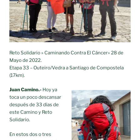
día
para
hacer
tu
donativo.»
Reto Solidario » Caminando Contra El Cáncer» 28 de
Mayo de 2022.
Etapa 33 – Outeiro/Vedra a Santiago de Compostela
(17km).
Juan Camino.-
Hoy ya
toca un poco descansar
después de 33 días de
este Camino y Reto
Solidario.
En estos dos o tres