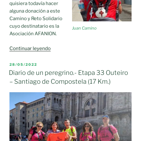
quisiera todavía hacer
alguna donación a este
Camino y Reto Solidario
cuyo destinatario es la
Juan Camino
Asociación AFANION.
«Todavía
Continuar leyendo
estás
a
PUBLICADO
28/05/2022
EL
tiempo:
Diario de un peregrino.- Etapa 33 Outeiro
El
– Santiago de Compostela (17 Km.)
próximo
viernes
día
3
de
junio
2022
último