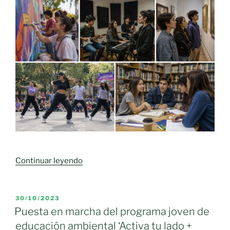
«Las
Continuar leyendo
pocas
actividades
que
PUBLICADO
30/10/2023
EL
existen
Puesta en marcha del programa joven de
para
educación ambiental ‘Activa tu lado +