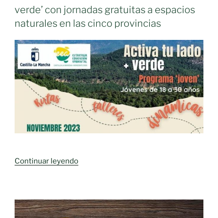
la
verde’ con jornadas gratuitas a espacios
juventud
naturales en las cinco provincias
en
algunos
pueblos»
«Puesta
Continuar leyendo
en
marcha
del
programa