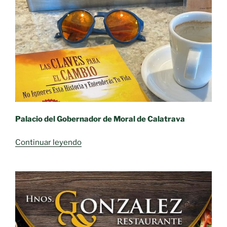
Palacio del Gobernador de Moral de Calatrava
«Presentación
Continuar leyendo
del
libro
Best
Seller
“Las
Claves