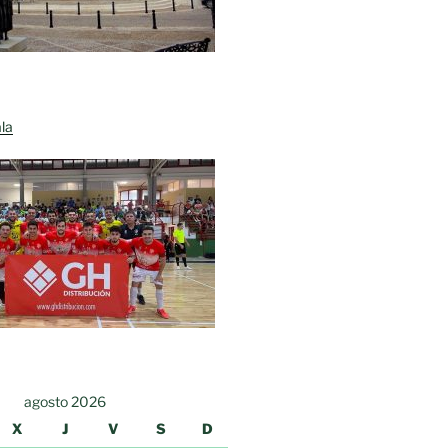
la
agosto 2026
X
J
V
S
D