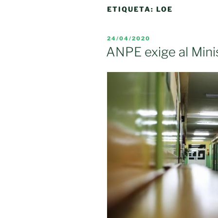
ETIQUETA:
LOE
PUBLICADO
24/04/2020
EL
ANPE exige al Minis