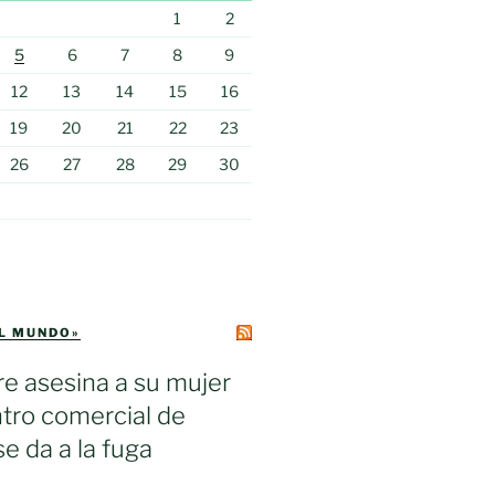
1
2
5
6
7
8
9
12
13
14
15
16
19
20
21
22
23
26
27
28
29
30
EL MUNDO»
e asesina a su mujer
tro comercial de
se da a la fuga