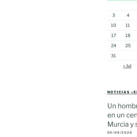
3
4
10
11
17
18
24
25
31
« Jul
NOTICIAS «
Un hombr
en un cen
Murcia y 
05/08/2026