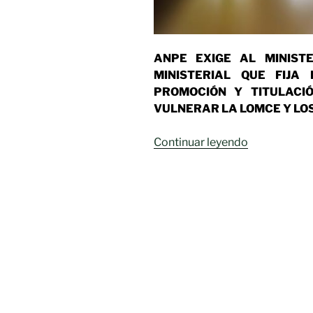
ANPE EXIGE AL MINIST
MINISTERIAL QUE FIJA 
PROMOCIÓN Y TITULACI
VULNERAR LA LOMCE Y LO
«ANPE
Continuar leyendo
exige
al
Ministerio
que
rectifique»