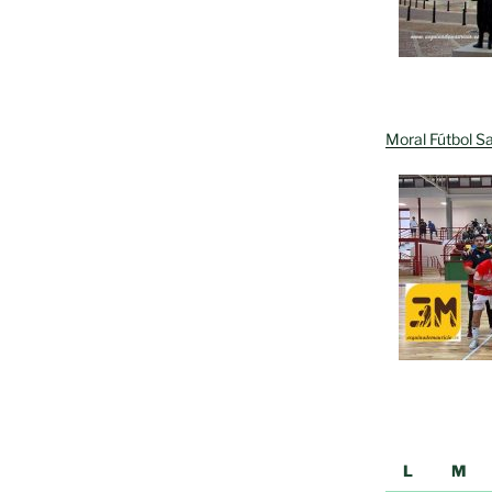
Moral Fútbol Sa
L
M