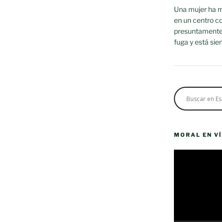
Una mujer ha m
en un centro c
presuntamente p
fuga y está sie
MORAL EN V
Reproductor
de
vídeo