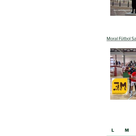
Moral Fútbol Sa
L
M