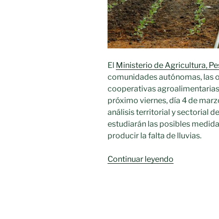
El
Ministerio de Agricultura, P
comunidades autónomas, las or
cooperativas agroalimentarias 
próximo viernes, día 4 de marzo
análisis territorial y sectorial 
estudiarán las posibles medida
producir la falta de lluvias.
«El
Continuar leyendo
Ministerio
convoca
la
Mesa
de