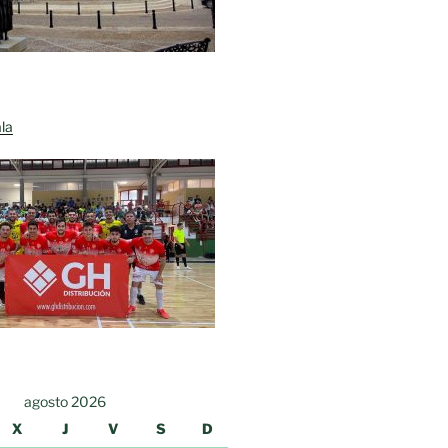
la
agosto 2026
X
J
V
S
D