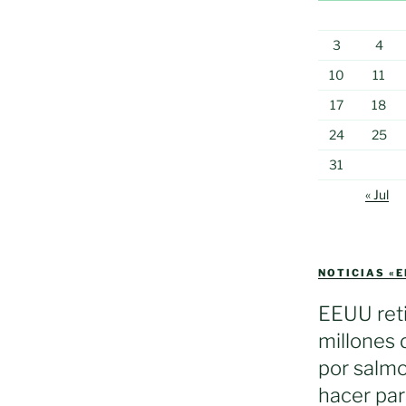
3
4
10
11
17
18
24
25
31
« Jul
NOTICIAS «
EEUU reti
millones 
por salmo
hacer par