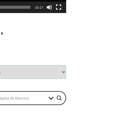
03:17
OS