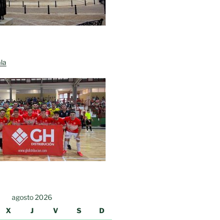
la
agosto 2026
X
J
V
S
D