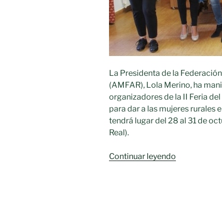
La Presidenta de la Federación
(AMFAR), Lola Merino, ha mani
organizadores de la II Feria 
para dar a las mujeres rurales
tendrá lugar del 28 al 31 de o
Real).
«AMFAR
Continuar leyendo
dará
el
protagonis
a
las