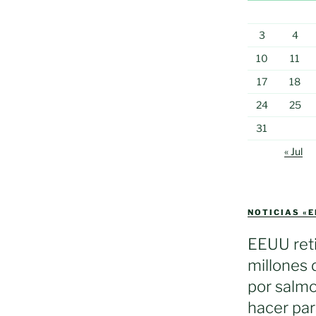
3
4
10
11
17
18
24
25
31
« Jul
NOTICIAS «
EEUU reti
millones 
por salmo
hacer par