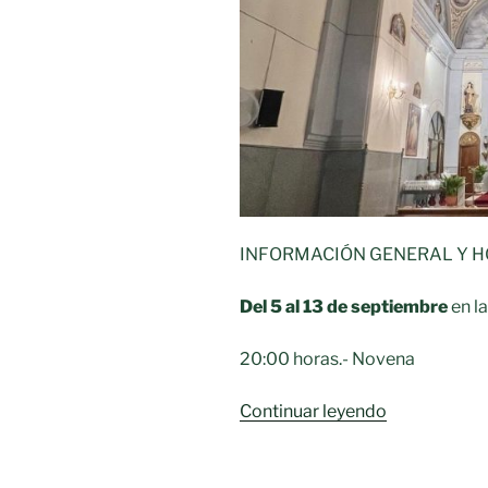
INFORMACIÓN GENERAL Y 
Del 5 al 13 de septiembre
en la
20:00 horas.- Novena
«Actos
Continuar leyendo
religiosos
del