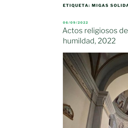
ETIQUETA:
MIGAS SOLID
PUBLICADO
06/09/2022
EL
Actos religiosos de
humildad, 2022