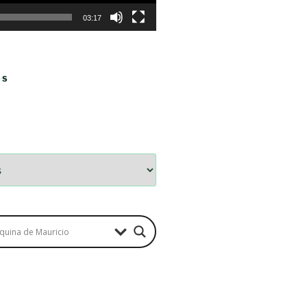
03:17
OS