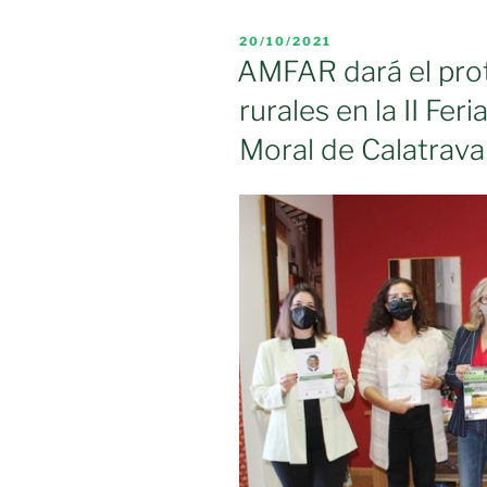
Santo
Cristo
PUBLICADO
20/10/2021
de
EL
AMFAR dará el pro
la
rurales en la II Fe
humildad,
2022»
Moral de Calatrava