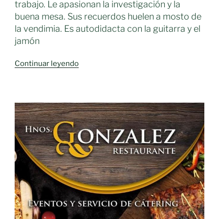
trabajo. Le apasionan la investigación y la
buena mesa. Sus recuerdos huelen a mosto de
la vendimia. Es autodidacta con la guitarra y el
jamón
«En
Continuar leyendo
busca
de
la
memoria
olfativa
del
buen
vino»