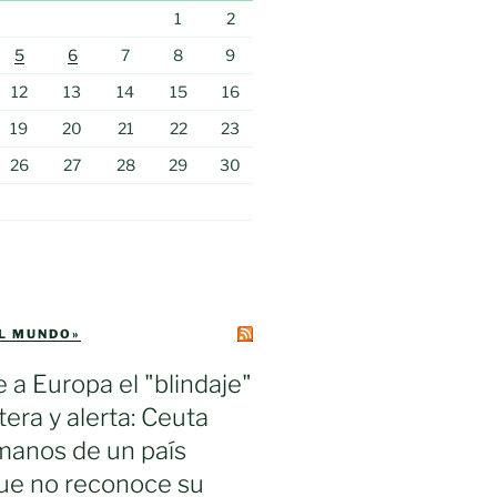
1
2
5
6
7
8
9
12
13
14
15
16
19
20
21
22
23
26
27
28
29
30
EL MUNDO»
e a Europa el "blindaje"
tera y alerta: Ceuta
manos de un país
ue no reconoce su