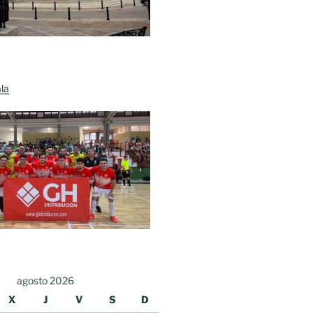
la
agosto 2026
X
J
V
S
D