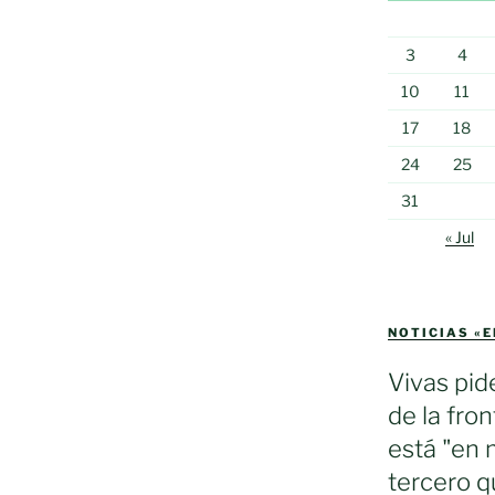
3
4
10
11
17
18
24
25
31
« Jul
NOTICIAS «
Vivas pid
de la fron
está "en 
tercero q