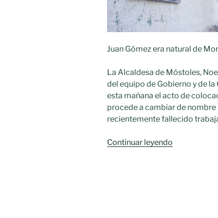
Juan Gómez era natural de Mora
La Alcaldesa de Móstoles, Noe
del equipo de Gobierno y de la
esta mañana el acto de colocac
procede a cambiar de nombre par
recientemente fallecido traba
«El
Continuar leyendo
Gobierno
de
Móstoles
cambia
de
nombre