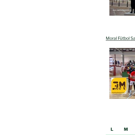
Moral Fútbol Sa
L
M