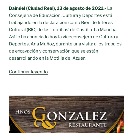
Daimiel (Ciudad Real), 13 de agosto de 2021.-
La
Consejería de Educación, Cultura y Deportes está
trabajando en la declaración como Bien de Interés
Cultural (BIC) de las ‘motillas’ de Castilla-La Mancha.
Así lo ha anunciado hoy la viceconsejera de Cultura y
Deportes, Ana Muñoz, durante una visita a los trabajos
de excavación y conservación que se están
desarrollando en la Motilla del Azuer.
«Declararación
Continuar leyendo
como
Bien
de
Interés
Cultural
(BIC)
las
manifestaciones