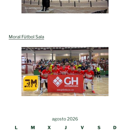
Moral Fútbol Sala
agosto 2026
L
M
X
J
V
S
D