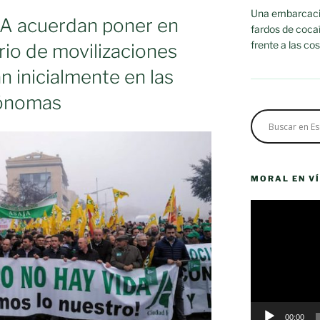
Una embarcació
A acuerdan poner en
fardos de cocaí
frente a las co
io de movilizaciones
n inicialmente en las
ónomas
MORAL EN V
Reproductor
de
vídeo
»
00:00