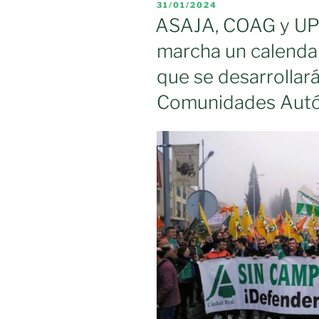
PUBLICADO
31/01/2024
protestas
EL
ASAJA, COAG y UP
esta
marcha un calendar
semana
ante
que se desarrollará
la
Comunidades Aut
crisis
del
campo
y
contra
de
la
PAC
y
las
medidas
ambientales