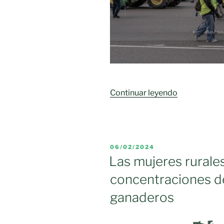
«Miles
Continuar leyendo
de
agricultores
desbordan
las
PUBLICADO
06/02/2024
previsiones
EL
Las mujeres rural
y
concentraciones de
toman
Madrid»
ganaderos