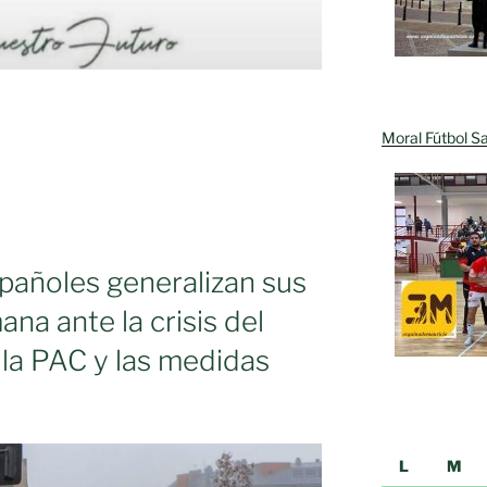
Moral Fútbol Sa
spañoles generalizan sus
na ante la crisis del
ones
la PAC y las medidas
L
M