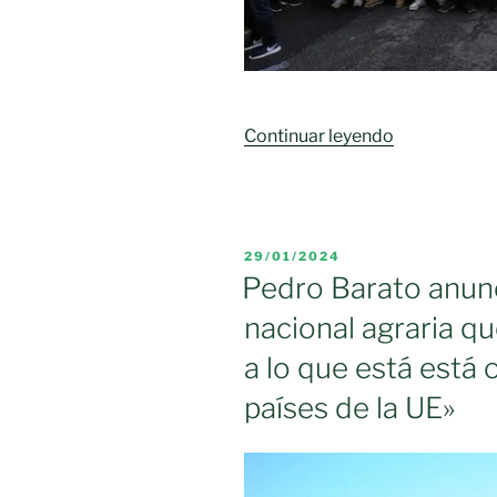
«ASAJA,
Continuar leyendo
COAG
y
UPA
acuerdan
PUBLICADO
29/01/2024
poner
EL
Pedro Barato anunc
en
nacional agraria q
marcha
un
a lo que está está 
calendario
países de la UE»
de
movilizacio
que
se