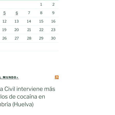
1
2
5
6
7
8
9
12
13
14
15
16
19
20
21
22
23
26
27
28
29
30
EL MUNDO»
a Civil interviene más
los de cocaína en
bría (Huelva)