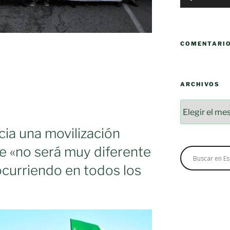
COMENTARI
ARCHIVOS
Archivos
ia una movilización
ue «no será muy diferente
ocurriendo en todos los
nes