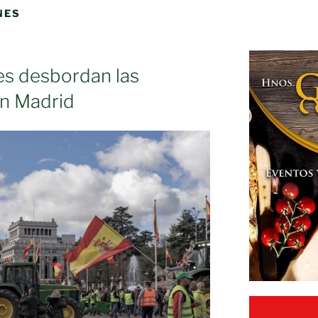
NES
res desbordan las
an Madrid