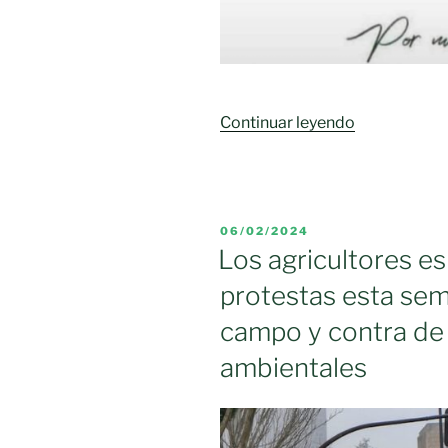
«Las
Continuar leyendo
mujeres
rurales
de
AMFAR
PUBLICADO
06/02/2024
apoyan
EL
Los agricultores e
las
protestas esta sema
concentraci
de
campo y contra de 
los
ambientales
agricultores
y
ganaderos»