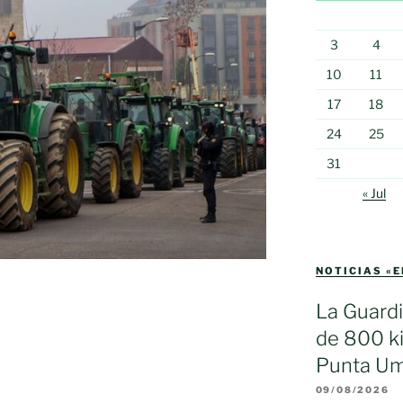
3
4
10
11
17
18
24
25
31
« Jul
NOTICIAS «
La Guardi
de 800 ki
Punta Um
09/08/2026