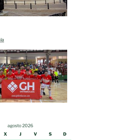
la
agosto 2026
X
J
V
S
D