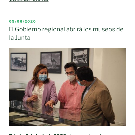
patrimonio
cultural
de
PUBLICADO
05/06/2020
EL
Castilla-
El Gobierno regional abrirá los museos de
La
la Junta
Mancha
en
3D»