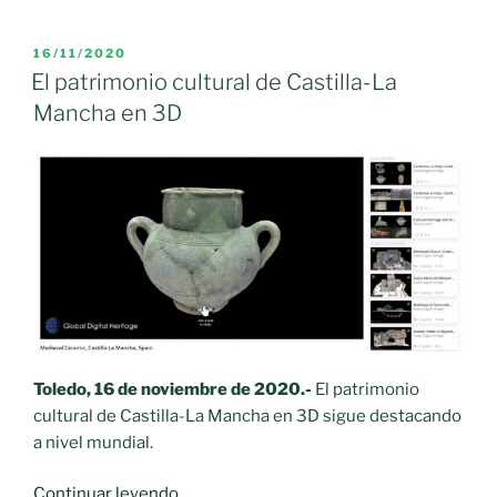
interpretación
del
PUBLICADO
16/11/2020
EL
futuro
El patrimonio cultural de Castilla-La
geoparque
Mancha en 3D
‘Volcanes
de
Calatrava.
Ciudad
Real’»
Toledo, 16 de noviembre de 2020.-
El patrimonio
cultural de Castilla-La Mancha en 3D sigue destacando
a nivel mundial.
«El
Continuar leyendo