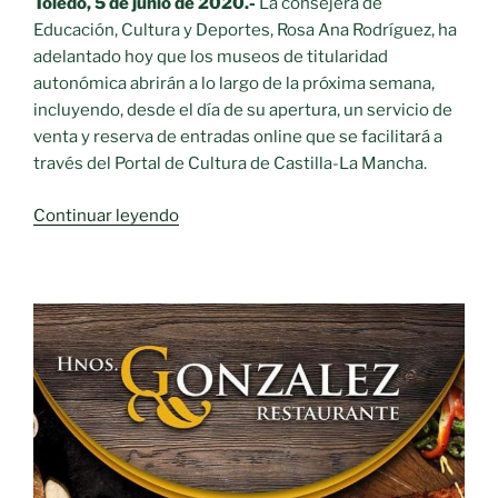
Toledo, 5 de junio de 2020.-
La consejera de
Educación, Cultura y Deportes, Rosa Ana Rodríguez, ha
adelantado hoy que los museos de titularidad
autonómica abrirán a lo largo de la próxima semana,
incluyendo, desde el día de su apertura, un servicio de
venta y reserva de entradas online que se facilitará a
través del Portal de Cultura de Castilla-La Mancha.
«El
Continuar leyendo
Gobierno
regional
abrirá
los
museos
de
la
Junta»