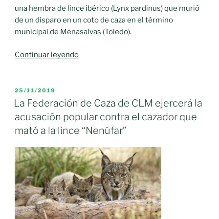
una hembra de lince ibérico (Lynx pardinus) que murió
de un disparo en un coto de caza en el término
municipal de Menasalvas (Toledo).
«Hembra
Continuar leyendo
de
lince
ibérico
PUBLICADO
25/11/2019
EL
muerta
La Federación de Caza de CLM ejercerá la
de
acusación popular contra el cazador que
un
mató a la lince “Nenúfar”
disparo»