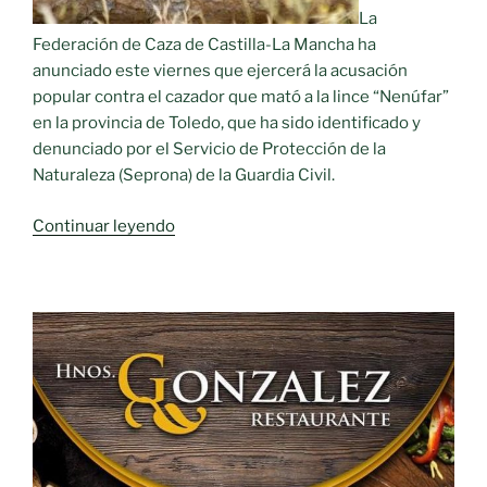
La
Federación de Caza de Castilla-La Mancha ha
anunciado este viernes que ejercerá la acusación
popular contra el cazador que mató a la lince “Nenúfar”
en la provincia de Toledo, que ha sido identificado y
denunciado por el Servicio de Protección de la
Naturaleza (Seprona) de la Guardia Civil.
«La
Continuar leyendo
Federación
de
Caza
de
CLM
ejercerá
la
acusación
popular
contra