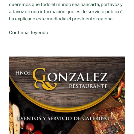
queremos que todo el mundo sea pancarta, portavoz y
altavoz de una información que es de servicio público”,
ha explicado este mediodía el presidente regional.
«Castilla-
Continuar leyendo
La
Mancha
enviará
este
martes
casi
dos
millones
de
SMS
para
informar
sobre
la