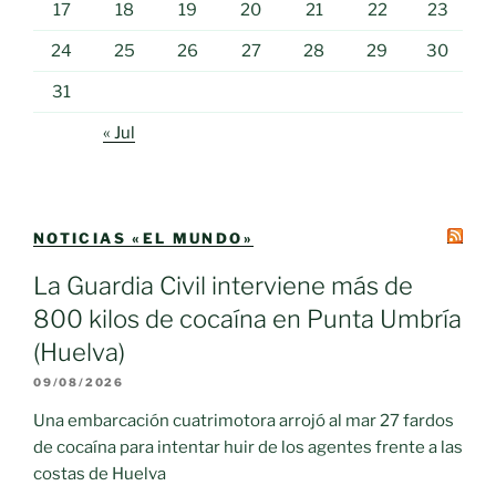
17
18
19
20
21
22
23
24
25
26
27
28
29
30
31
« Jul
NOTICIAS «EL MUNDO»
La Guardia Civil interviene más de
800 kilos de cocaína en Punta Umbría
(Huelva)
09/08/2026
Una embarcación cuatrimotora arrojó al mar 27 fardos
de cocaína para intentar huir de los agentes frente a las
costas de Huelva