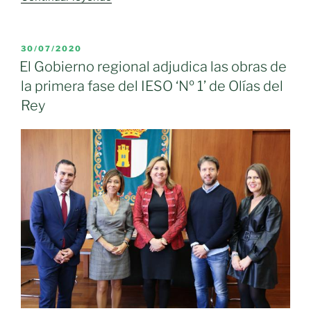
Gobierno
regional
adjudica
PUBLICADO
30/07/2020
EL
las
El Gobierno regional adjudica las obras de
obras
la primera fase del IESO ‘Nº 1’ de Olías del
de
Rey
la
segunda
fase
del
IESO
‘Olías
de
Rey’
por
un
importe
superior