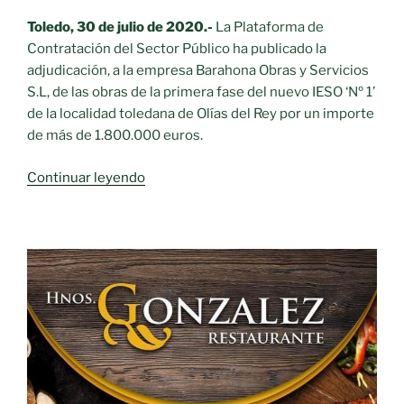
a
1.600.000
Toledo, 30 de julio de 2020.-
La Plataforma de
euros»
Contratación del Sector Público ha publicado la
adjudicación, a la empresa Barahona Obras y Servicios
S.L, de las obras de la primera fase del nuevo IESO ‘Nº 1’
de la localidad toledana de Olías del Rey por un importe
de más de 1.800.000 euros.
«El
Continuar leyendo
Gobierno
regional
adjudica
las
obras
de
la
primera
fase
del