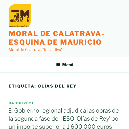
Saltar
al
contenido
MORAL DE CALATRAVA-
ESQUINA DE MAURICIO
Moral de Calatrava "te cautiva"
Menú
ETIQUETA:
OLÍAS DEL REY
PUBLICADO
04/06/2021
EL
El Gobierno regional adjudica las obras de
la segunda fase del IESO ‘Olías de Rey’ por
un importe superior a 1.600.000 euros