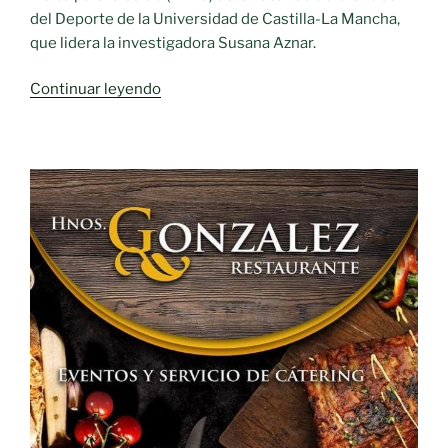
del Deporte de la Universidad de Castilla-La Mancha,
que lidera la investigadora Susana Aznar.
«‘Pedalea
Continuar leyendo
y
Anda
al
Cole,
Pedalea
y
Anda
a
Casa’»