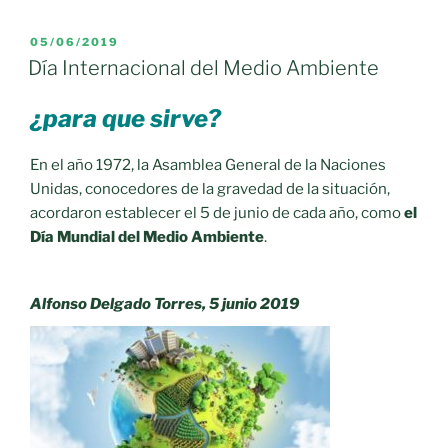
Navidad
reduce
PUBLICADO
05/06/2019
EL
el
Día Internacional del Medio Ambiente
consumo
de
¿para que sirve?
plásticos»
En el año 1972, la Asamblea General de la Naciones
Unidas, conocedores de la gravedad de la situación,
acordaron establecer el 5 de junio de cada año, como
el
Día Mundial del Medio Ambiente
.
Alfonso Delgado Torres, 5 junio 2019