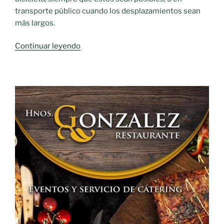
transporte público cuando los desplazamientos sean
más largos.
«C-
Continuar leyendo
L
M
invita
a
la
ciudadanía
a
realizar
desplazarse
a
pie
o
bicicleta»