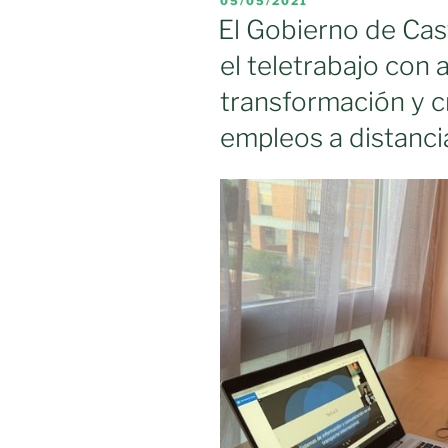
PUBLICADO
05/05/2021
CLM
EL
El Gobierno de Cas
podrá
el teletrabajo con 
solicitar
la
transformación y 
ayuda
empleos a distanc
directa
de
206
millones
por
las
pérdidas
sufridas
por
el
Covid»