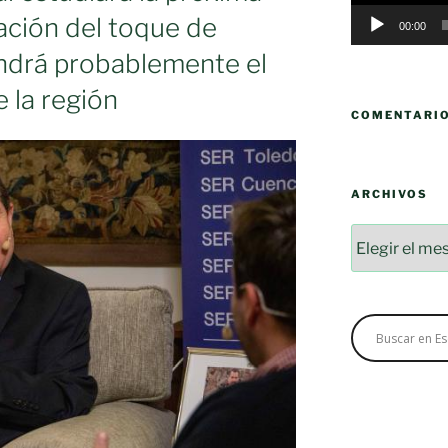
zación del toque de
00:00
drá probablemente el
e la región
COMENTARI
ión
ARCHIVOS
Archivos