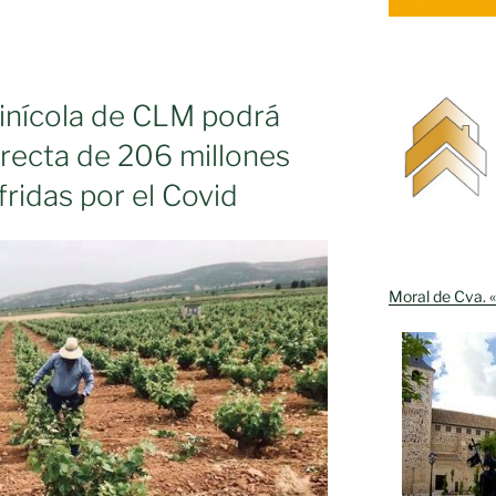
n
vinícola de CLM podrá
directa de 206 millones
fridas por el Covid
Moral de Cva. «