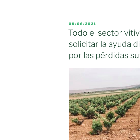
Mancha
promociona
la
PUBLICADO
09/06/2021
participació
EL
Todo el sector viti
de
solicitar la ayuda 
empresas
de
por las pérdidas su
Ciudad
Real
en
las
ferias
comerciales
nacionales»