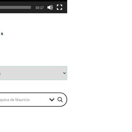
03:17
OS