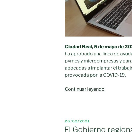
Ciudad Real, 5 de mayo de 20
ha aprobado una línea de ayuda
pymes y microempresas y para 
abocadas a implantar el trabajo 
provocada por la COVID-19.
«El
Continuar leyendo
Gobierno
de
Castilla-
La
PUBLICADO
26/02/2021
Mancha
EL
El Gobierno regiona
fomenta