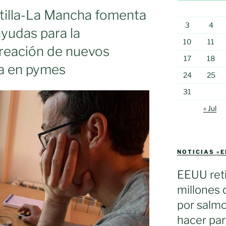
tilla-La Mancha fomenta
3
4
ayudas para la
10
11
creación de nuevos
17
18
ia en pymes
24
25
31
« Jul
NOTICIAS «
EEUU reti
millones 
por salmo
hacer par