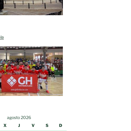
la
agosto 2026
X
J
V
S
D