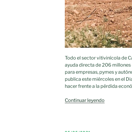
Todo el sector vitivinícola de C
ayuda directa de 206 millones 
para empresas, pymes y autóno
publica este miércoles en el Di
hacer frente a la pérdida eco
«Todo
Continuar leyendo
el
sector
vitivinícola
de