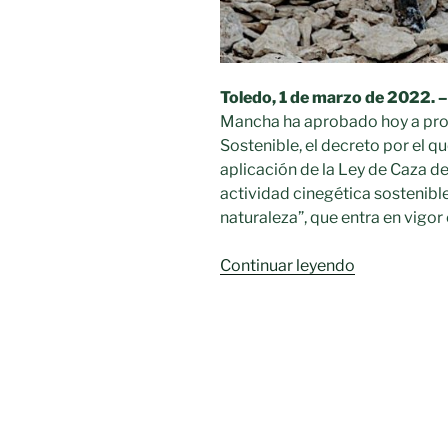
Toledo, 1 de marzo de 2022. 
Mancha ha aprobado hoy a prop
Sostenible, el decreto por el 
aplicación de la Ley de Caza d
actividad cinegética sostenibl
naturaleza”, que entra en vigor
«Castilla-
Continuar leyendo
La
Mancha
aprueba
el
reglamento
de
la