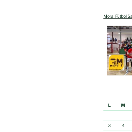
Moral Fútbol Sa
L
M
3
4