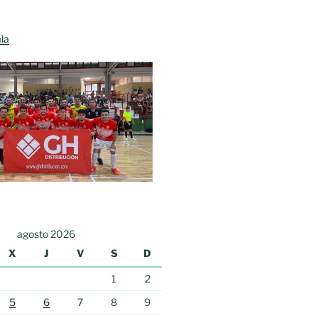
la
agosto 2026
X
J
V
S
D
1
2
5
6
7
8
9