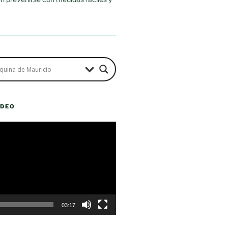
ÍDEO
03:17