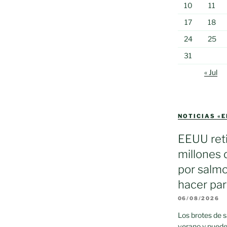
10
11
17
18
24
25
31
« Jul
NOTICIAS «
EEUU reti
millones 
por salmo
hacer par
06/08/2026
Los brotes de 
verano y puede