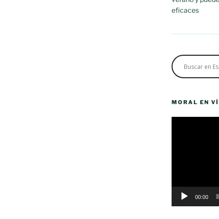
eficaces
MORAL EN V
Reproductor
de
vídeo
00:00