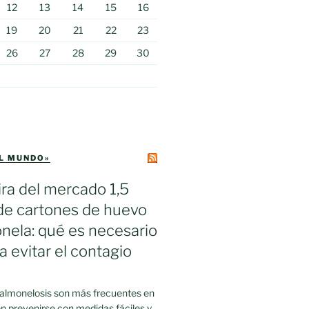
12
13
14
15
16
19
20
21
22
23
26
27
28
29
30
EL MUNDO»
ra del mercado 1,5
de cartones de huevo
nela: qué es necesario
a evitar el contagio
salmonelosis son más frecuentes en
n prevenirse con medidas fáciles y