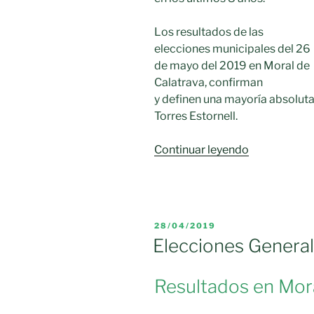
Los resultados de las
elecciones municipales del 26
de mayo del 2019 en Moral de
Calatrava, confirman
y definen una mayoría absoluta 
Torres Estornell.
«Manuel
Continuar leyendo
Torres
Estornell,
alcanza
su
PUBLICADO
28/04/2019
tercera
EL
Elecciones Genera
legislatura.»
Resultados en Mora