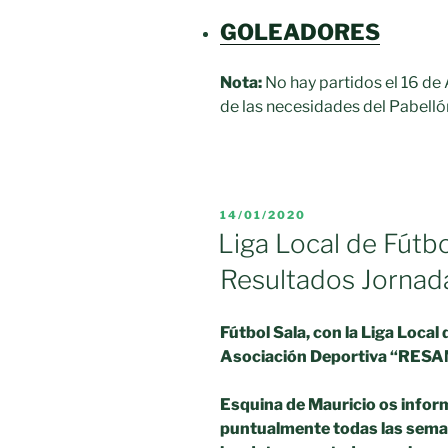
GO
LEADORES
Nota:
No hay partidos el 16 de
de las necesidades del Pabelló
PUBLICADO
14/01/2020
EL
Liga Local de Fútb
Resultados Jornad
Fútbol Sala, con la Liga Local
Asociación
Deportiva “RES
Esquina de Mauricio os infor
puntualmente todas las sem