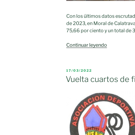
Con los últimos datos escrutado
de 2023, en Moral de Calatrava
75,66 por ciento y un total de 
«Resultados
Continuar leyendo
Moral
de
Calatrava
PUBLICADO
17/03/2022
–
EL
Vuelta cuartos de 
Congreso
2023»