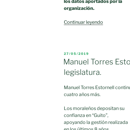
los datos aportados por la
organización.
«Liga
Continuar leyendo
Local
de
Fútbol
Sala
PUBLICADO
27/05/2019
2019-
EL
Manuel Torres Estor
20.
legislatura.
Resultados
Jornada
8ª»
Manuel Torres Estornell contin
cuatro años más.
Los moraleños depositan su
confianza en “Guito”,
apoyando la gestión realizada
en los últimos 8 años.