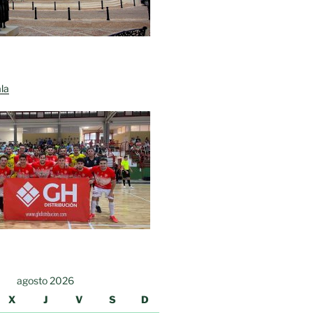
la
agosto 2026
X
J
V
S
D