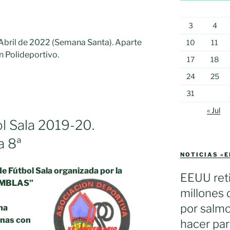
3
4
 Abril de 2022 (Semana Santa). Aparte
10
11
n Polideportivo.
17
18
24
25
31
« Jul
ol Sala 2019-20.
a 8ª
NOTICIAS «
 de Fútbol Sala organizada por la
EEUU reti
AMBLAS”
millones 
por salmo
ma
anas con
hacer par