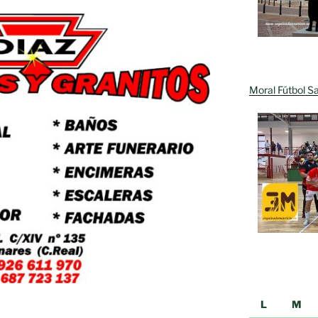
Moral Fútbol Sa
L
M