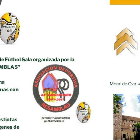
 de Fútbol Sala organizada por la
AMBLAS”
ma
Moral de Cva. «
anas con
istintas
genes de