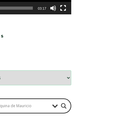
03:17
OS