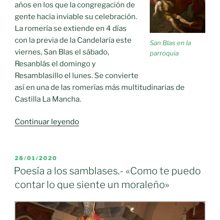
años en los que la congregación de
gente hacía inviable su celebración.
La romería se extiende en 4 días
con la previa de la Candelaría este
San Blas en la
viernes, San Blas el sábado,
parroquia
Resanblás el domingo y
Resamblasillo el lunes. Se convierte
así en una de las romerías más multitudinarias de
Castilla La Mancha.
«Después
Continuar leyendo
de
dos
años,
PUBLICADO
28/01/2020
EL
vuelve
Poesía a los samblases.- «Como te puedo
san
contar lo que siente un moraleño»
Blas
a
Moral