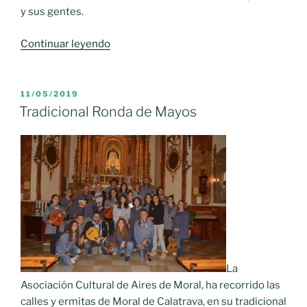
y sus gentes.
«Un
Continuar leyendo
año
de
folklore
PUBLICADO
11/05/2019
EL
para
Tradicional Ronda de Mayos
celebrar
el
X
aniversario»
La
Asociación Cultural de Aires de Moral, ha recorrido las
calles y ermitas de Moral de Calatrava, en su tradicional