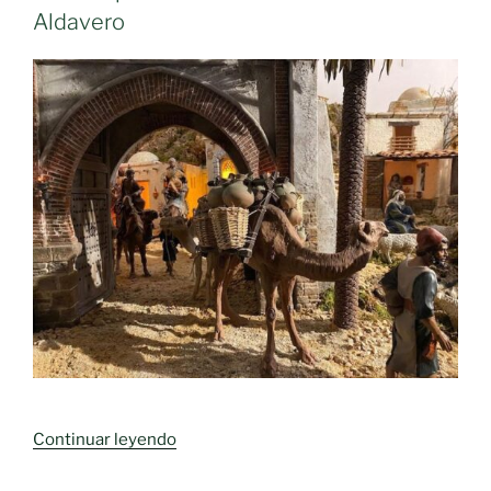
Aldavero
«La
Continuar leyendo
parroquia