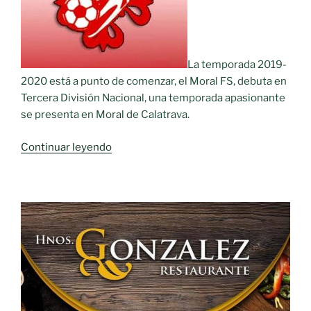
total
cercana
a
La temporada 2019-
los
2020 está a punto de comenzar, el Moral FS, debuta en
1,2
Tercera División Nacional, una temporada apasionante
millones
se presenta en Moral de Calatrava.
de
euros»
«Moral
Continuar leyendo
Fútbol
Sala.
Campaña
Socios
2019/2020»