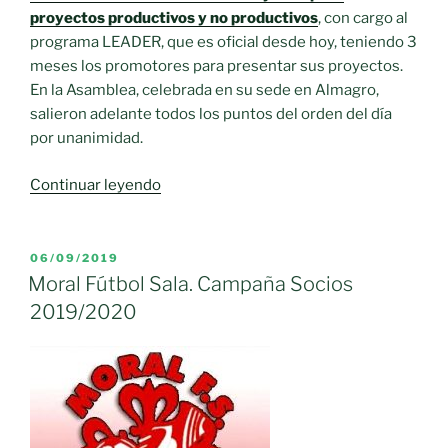
proyectos productivos y no productivos
, con cargo al
programa LEADER, que es oficial desde hoy, teniendo 3
meses los promotores para presentar sus proyectos.
En la Asamblea, celebrada en su sede en Almagro,
salieron adelante todos los puntos del orden del día
por unanimidad.
«La
Continuar leyendo
AD
Campo
de
PUBLICADO
06/09/2019
EL
Calatrava
Moral Fútbol Sala. Campaña Socios
abre
2019/2020
convocatorias
de
ayudas,
con
una
dotación