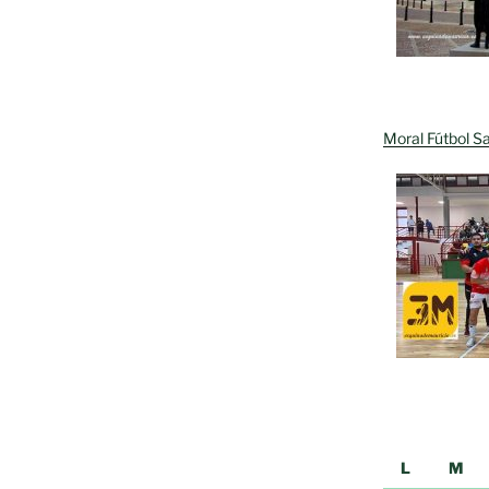
Moral Fútbol Sa
L
M