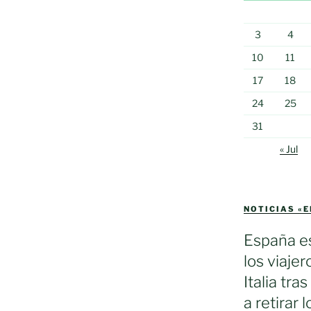
3
4
10
11
17
18
24
25
31
« Jul
NOTICIAS «
España es
los viaje
Italia tra
a retirar 