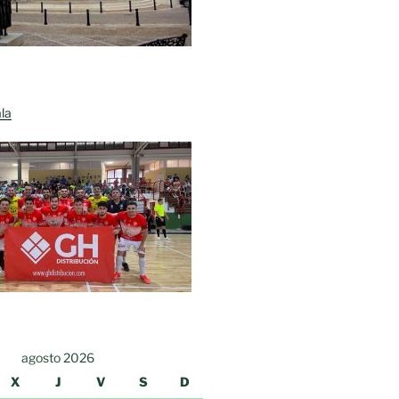
la
agosto 2026
X
J
V
S
D