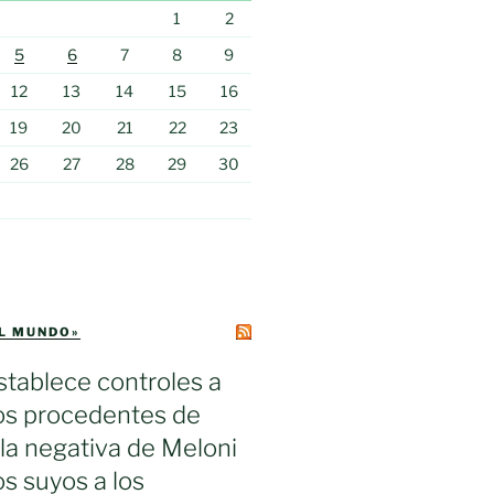
1
2
5
6
7
8
9
12
13
14
15
16
19
20
21
22
23
26
27
28
29
30
EL MUNDO»
tablece controles a
ros procedentes de
s la negativa de Meloni
los suyos a los