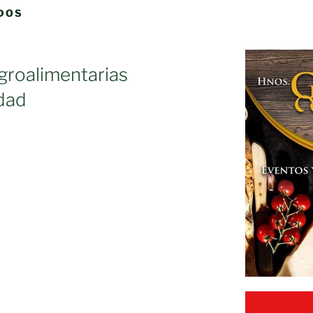
DOS
groalimentarias
idad