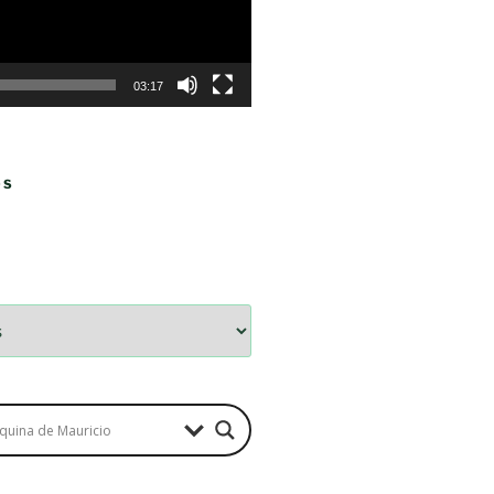
03:17
OS