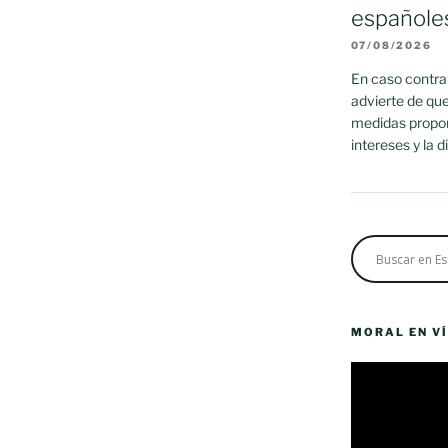
españole
07/08/2026
En caso contrar
advierte de que
medidas propor
intereses y la 
MORAL EN V
Reproductor
de
vídeo