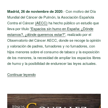
‘Semana
sin
Madrid, 26 de noviembre de 2020
.- Con motivo del Día
humo’
Mundial del Cáncer de Pulmón, la Asociación Española
con
Contra el Cáncer
(AECC)
ha hecho público un estudio que
el
lleva por título
“Espacios sin humo en España: ¿Dónde
objetivo
estamos?, ¿dónde queremos estar?”
, realizado por el
de
Observatorio del Cáncer AECC, donde se recoge la opinión
prevenir
y valoración de padres, fumadores y no fumadores, con
el
hijos menores sobre el consumo de tabaco y la exposición
consumo
de los menores, la necesidad de ampliar los espacios libres
de
de humo y la posibilidad de endurecer las leyes actuales.
tabaco
y
«La
Continuar leyendo
reducir
AECC
el
pide
tabaquismo
mantener
en
las
la
medidas
región»