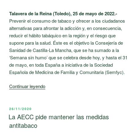
Talavera de la Reina (Toledo), 25 de mayo de 2022.-
Prevenir el consumo de tabaco y ofrecer a los ciudadanos
alternativas para afrontar la adicción y, en consecuencia,
reducir el hábito tabáquico en la región y el riesgo que
supone para la salud. Éste es el objetivo la Consejería de
Sanidad de Castilla-La Mancha, que se ha sumado a la
‘Semana sin humo’ que se celebra desde hoy, y hasta el 31
de mayo, en toda España a iniciativa de la Sociedad
Española de Medicina de Familia y Comunitaria (Semfyc).
«Castilla-
Continuar leyendo
La
Mancha
se
PUBLICADO
26/11/2020
EL
suma
La AECC pide mantener las medidas
a
antitabaco
la