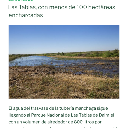
EL
abrazan
Las Tablas, con menos de 100 hectáreas
el
encharcadas
agua
en
el
Parque
Nacional
de
Las
Tablas
de
Daimiel»
El agua del trasvase de la tubería manchega sigue
llegando al Parque Nacional de Las Tablas de Daimiel
con un volumen de alrededor de 800 litros por