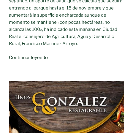
segundo, un aporte de agua que se calcula que seguirá
entrando al parque hasta el 15 de noviembre y que
aumentará la superficie encharcada aunque de
momento se mantiene «con pocas hectáreas, no
alcanza las 100», ha indicado esta mañana en Ciudad
Real el consejero de Agricultura, Agua y Desarrollo
Rural, Francisco Martínez Arroyo.
«Las
Continuar leyendo
Tablas,
con
menos
de
100
hectáreas
encharcadas»