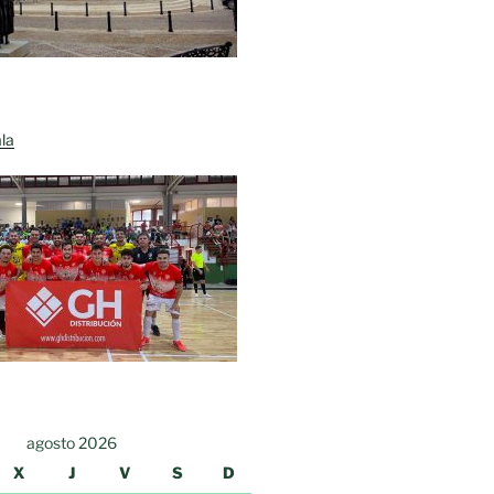
la
agosto 2026
X
J
V
S
D