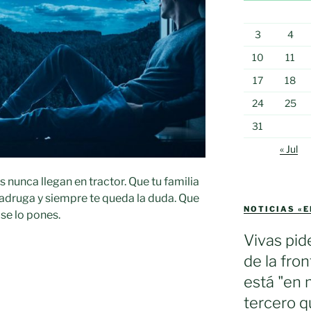
3
4
10
11
17
18
24
25
31
« Jul
»
s nunca llegan en tractor. Que tu familia
 madruga y siempre te queda la duda. Que
NOTICIAS «
 se lo pones.
Vivas pid
de la fron
está "en 
tercero q