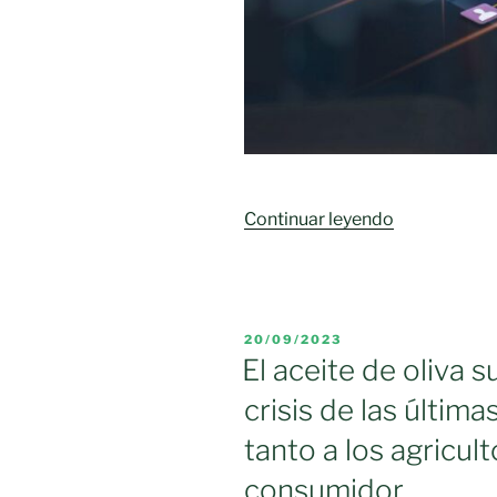
«El
Continuar leyendo
empleo
ligado
a
las
PUBLICADO
20/09/2023
actividades
EL
El aceite de oliva 
de
crisis de las últim
alta
tecnología
tanto a los agricul
en
consumidor
la