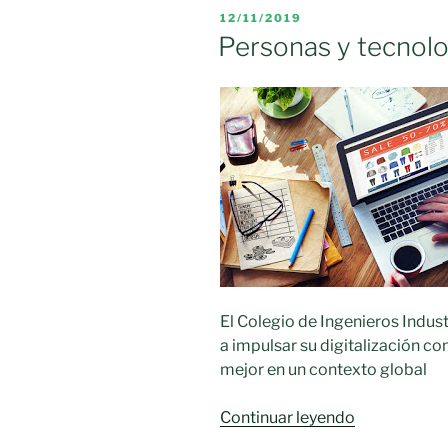
Razón:»
PUBLICADO
12/11/2019
EL
Personas y tecnolog
El Colegio de Ingenieros Indust
a impulsar su digitalización c
mejor en un contexto global
«Personas
Continuar leyendo
y