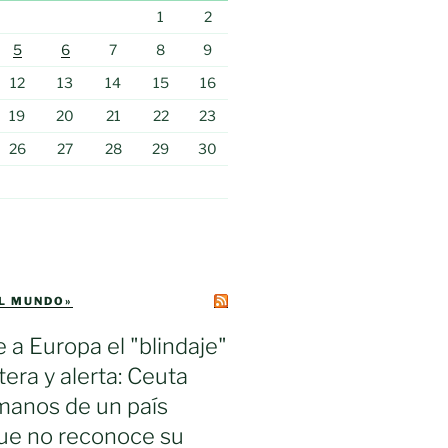
1
2
5
6
7
8
9
12
13
14
15
16
19
20
21
22
23
26
27
28
29
30
EL MUNDO»
e a Europa el "blindaje"
tera y alerta: Ceuta
manos de un país
ue no reconoce su