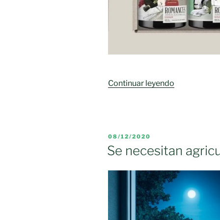
«El
Continuar leyendo
aceite
de
oliva
sufre
PUBLICADO
08/12/2020
una
EL
Se necesitan agricu
de
las
peores
crisis
de
las