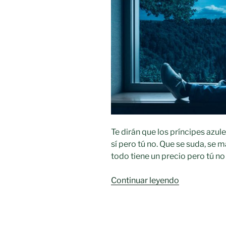
últimas
décadas
que
afecta
tanto
a
los
agricultores
como
al
consumidor
Te dirán que los príncipes azule
sí pero tú no. Que se suda, se
todo tiene un precio pero tú no
«Se
Continuar leyendo
necesitan
agricultores
jóvenes.