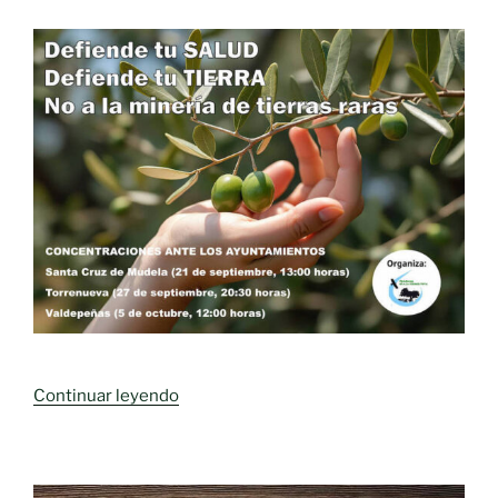
» Tierra
Continuar leyendo
Viva
convoca
movilizaciones