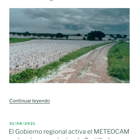
«Primera
Continuar leyendo
valoración
alerta
de
PUBLICADO
31/08/2021
EL
daños
El Gobierno regional activa el METEOCAM
catastróficos