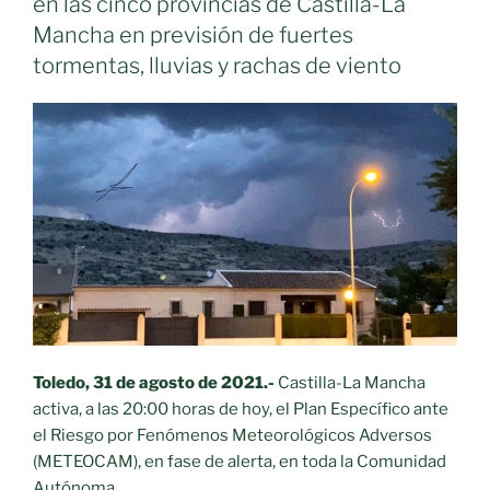
en las cinco provincias de Castilla-La
en
Mancha en previsión de fuertes
el
tormentas, lluvias y rachas de viento
campo
por
las
tormentas
de
granizo»
Toledo, 31 de agosto de 2021.-
Castilla-La Mancha
activa, a las 20:00 horas de hoy, el Plan Específico ante
el Riesgo por Fenómenos Meteorológicos Adversos
(METEOCAM), en fase de alerta, en toda la Comunidad
Autónoma.