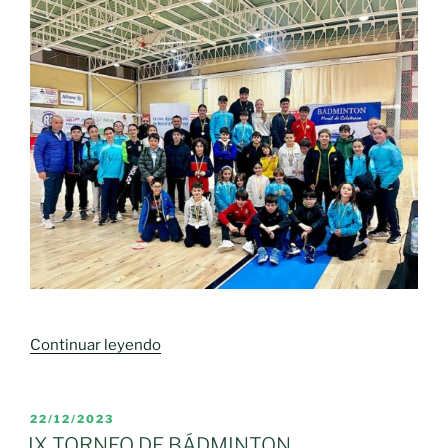
«XI
Continuar leyendo
TORNEO
DE
BÁDMINTON
PUBLICADO
22/12/2023
EL
INTERESCUELAS»
IX TORNEO DE BÁDMINTON