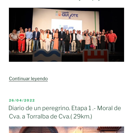
«La
Continuar leyendo
Diputación
de
Ciudad
PUBLICADO
26/04/2022
EL
Real
Diario de un peregrino. Etapa 1 .- Moral de
presenta
Cva. a Torralba de Cva.( 29km.)
“Legado
Quijote”