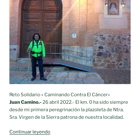
para
cuidar
y
promover
la
herencia
de Cervantes
y
El
Quijote»
Reto Solidario » Caminando Contra El Cáncer»
Juan Camino.-
26 abril 2022.- El km. 0 ha sido siempre
desde mi primera peregrinación la plazoleta de Ntra.
Sra. Virgen de la Sierra patrona de nuestra localidad.
«Diario
Continuar leyendo
de