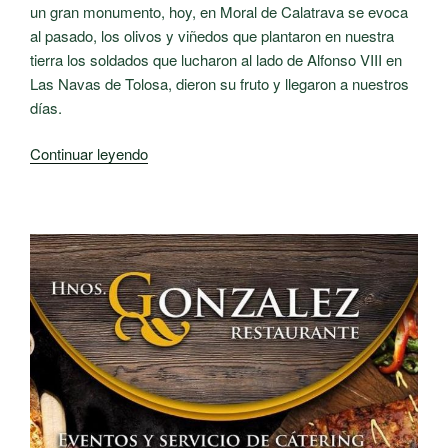
un gran monumento, hoy, en Moral de Calatrava se evoca
al pasado, los olivos y viñedos que plantaron en nuestra
tierra los soldados que lucharon al lado de Alfonso VIII en
Las Navas de Tolosa, dieron su fruto y llegaron a nuestros
días.
««Alma»
Continuar leyendo
el
olivo
centenario
de
Moral
de
Calatrava.»