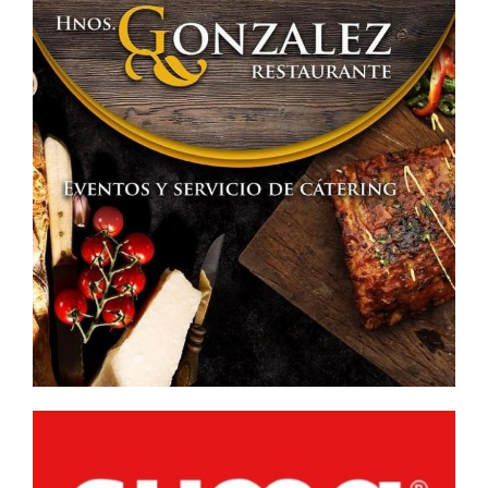
RUIZ
DE
LA
TORRE
(Militar
en
Filipinas)»