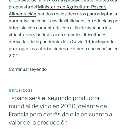
El Consejo de Ministros ha aprobado este martes 8, a
las
propuesta del
Ministerio de Agricultura, Pesca y
explotaciones»
Alimentación
, sendos reales decretos para adaptar la
normativa nacional a las flexibilidades introducidas por
la legislación comunitaria con el fin de ayudar a los
viticultores y bodegas a afrontar las dificultades
derivadas de la pandemia de la Covid-19, incluyendo
prorrogar las autorizaciones de viñedo que vencían en
2021
«El
Continuar leyendo
Gobierno
aprueba
la
PUBLICADO
05/11/2021
EL
legislación
España será el segundo productor
para
mundial de vino en 2020, delante de
prorrogar
Francia pero detrás de ella en cuanto a
las
valor de la producción
autorizaciones