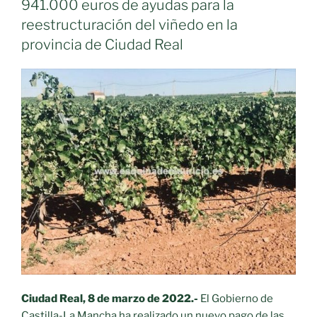
941.000 euros de ayudas para la
Mancha
reestructuración del viñedo en la
prevén
provincia de Ciudad Real
una
cosecha
de
vendimia
inferior
a
la
anterior
debido
a
la
sequía.»
Ciudad Real, 8 de marzo de 2022.-
El Gobierno de
Castilla-La Mancha ha realizado un nuevo pago de las