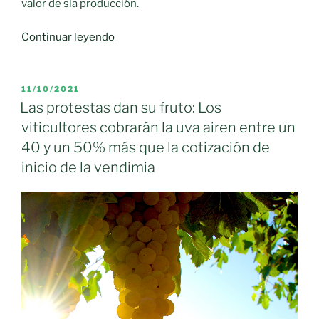
valor de sla producción.
«España
Continuar leyendo
será
el
segundo
PUBLICADO
11/10/2021
EL
productor
Las protestas dan su fruto: Los
mundial
viticultores cobrarán la uva airen entre un
de
40 y un 50% más que la cotización de
vino
inicio de la vendimia
en
2020,
delante
de
Francia
pero
detrás
de
ella