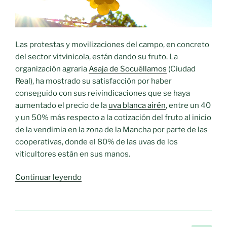
en
cuanto
a
valor
Las protestas y movilizaciones del campo, en concreto
de
del sector vitvinicola, están dando su fruto. La
la
organización agraria
Asaja de Socuéllamos
(Ciudad
producción»
Real), ha mostrado su satisfacción por haber
conseguido con sus reivindicaciones que se haya
aumentado el precio de la
uva blanca airén
, entre un 40
y un 50% más respecto a la cotización del fruto al inicio
de la vendimia en la zona de la Mancha por parte de las
cooperativas, donde el 80% de las uvas de los
viticultores están en sus manos.
«Las
Continuar leyendo
protestas
dan
su
fruto: