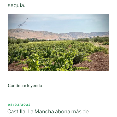
sequía.
«Las
Continuar leyendo
cooperativas
vitivinícolas
de
PUBLICADO
08/03/2022
EL
Castilla-
Castilla-La Mancha abona más de
La