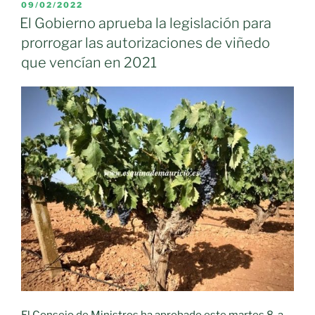
abonará
PUBLICADO
09/02/2022
EL
la
El Gobierno aprueba la legislación para
semana
prorrogar las autorizaciones de viñedo
próxima
que vencían en 2021
2,6
millones
de
euros
de
ayudas
a
la
reestructuración
del
viñedo
potenciando
la
rentabilidad
de