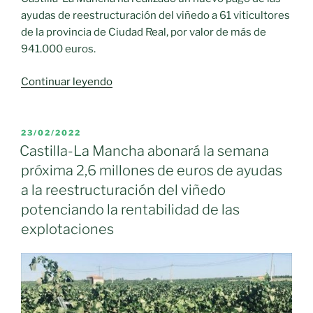
ayudas de reestructuración del viñedo a 61 viticultores
de la provincia de Ciudad Real, por valor de más de
941.000 euros.
«Castilla-
Continuar leyendo
La
Mancha
abona
PUBLICADO
23/02/2022
EL
más
Castilla-La Mancha abonará la semana
de
próxima 2,6 millones de euros de ayudas
941.000
a la reestructuración del viñedo
euros
potenciando la rentabilidad de las
de
explotaciones
ayudas
para
la
reestructuración
del