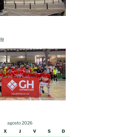
la
agosto 2026
X
J
V
S
D