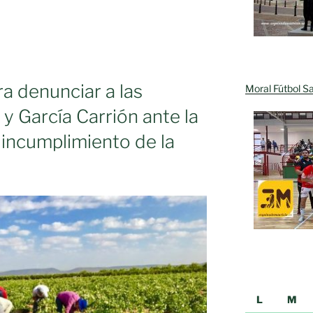
a
ra denunciar a las
Moral Fútbol Sa
 y García Carrión ante la
incumplimiento de la
ción
L
M