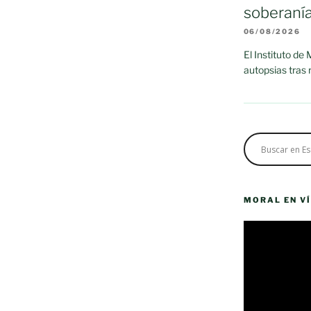
soberaní
06/08/2026
El Instituto de
autopsias tras
nto
MORAL EN V
Reproductor
de
vídeo