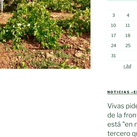
3
4
10
11
17
18
24
25
31
« Jul
NOTICIAS «
Vivas pid
de la fron
está "en 
tercero q