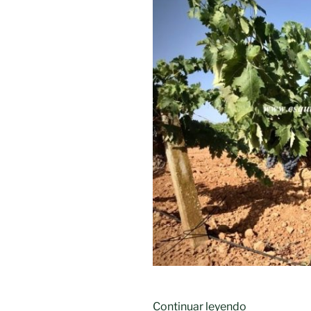
«El
Continuar leyendo