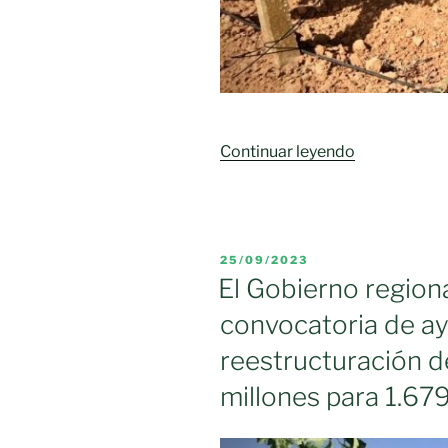
«Vinos
Continuar leyendo
sin
viticultores»
PUBLICADO
25/09/2023
EL
El Gobierno regiona
convocatoria de ay
reestructuración d
millones para 1.679