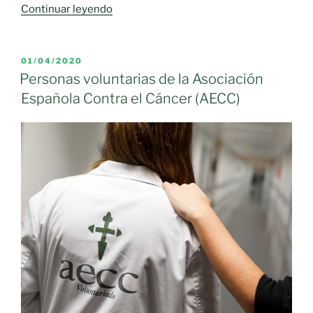
«La
Continuar leyendo
AECC
en
Ciudad
PUBLICADO
01/04/2020
EL
Real
Personas voluntarias de la Asociación
acerca
Española Contra el Cáncer (AECC)
el
voluntariado
al
Hospital
Universitario»