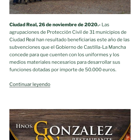
número
de
intervenciones
Ciudad Real, 26 de noviembre de 2020.-
Las
de
agrupaciones de Protección Civil de 31 municipios de
su
Ciudad Real han resultado beneficiarias este año de las
historia»
subvenciones que el Gobierno de Castilla-La Mancha
concede para que cuenten con los uniformes y los
medios materiales necesarios para desarrollar sus
funciones dotadas por importe de 50.000 euros.
«Subvención
Continuar leyendo
a
31
agrupaciones
de
Protección
Civil
con