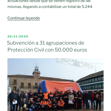
actuaciones desde que se tienen registro de las
mismas, llegando a contabilizar un total de 5.244.
«Las
Continuar leyendo
agrupaciones
de
voluntariado
PUBLICADO
26/11/2020
EL
de
Subvención a 31 agrupaciones de
Protección
Protección Civil con 50.000 euros
Civil
de
Castilla-
La
Mancha
realizaron
en
2020
el
mayor