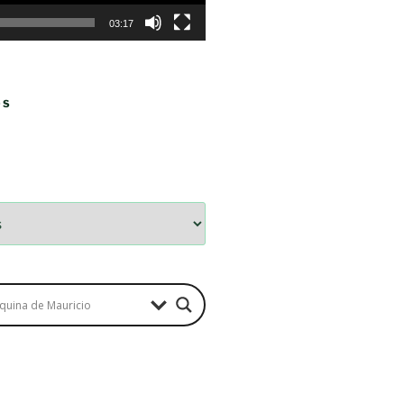
03:17
OS