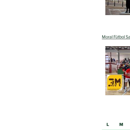
Moral Fútbol Sa
L
M