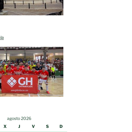
la
agosto 2026
X
J
V
S
D