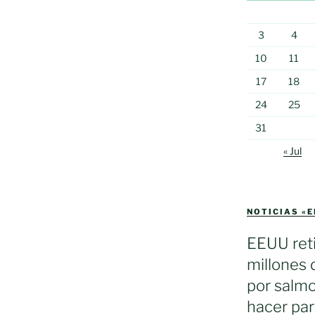
3
4
10
11
17
18
24
25
31
« Jul
NOTICIAS «
EEUU reti
millones 
por salmo
hacer par