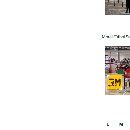
Moral Fútbol Sa
L
M