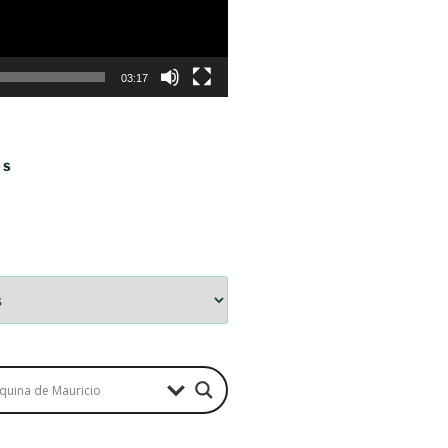
03:17
OS