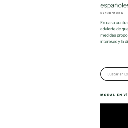
españole
07/08/2026
En caso contrar
advierte de que
medidas propor
intereses y la 
MORAL EN V
Reproductor
de
vídeo