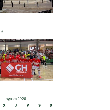
la
agosto 2026
X
J
V
S
D