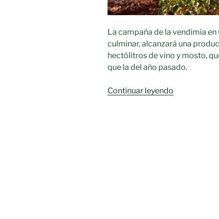
La campaña de la vendimia en 
culminar, alcanzará una produc
hectólitros de vino y mosto, q
que la del año pasado.
«La
Continuar leyendo
vendimia
en
Castilla-
La
Mancha
se
acerca
a
su
final