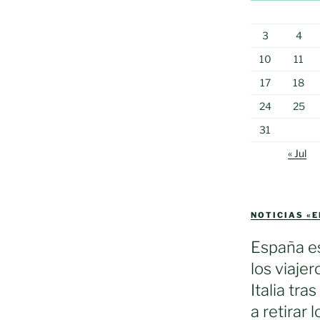
3
4
10
11
17
18
24
25
31
« Jul
NOTICIAS «
España es
los viaje
Italia tra
a retirar 