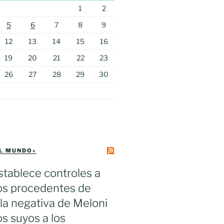
1
2
5
6
7
8
9
12
13
14
15
16
19
20
21
22
23
26
27
28
29
30
EL MUNDO»
tablece controles a
ros procedentes de
s la negativa de Meloni
los suyos a los