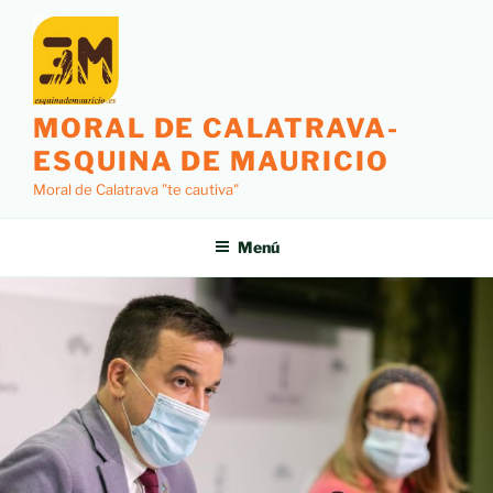
MORAL DE CALATRAVA-
ESQUINA DE MAURICIO
Moral de Calatrava "te cautiva"
Menú