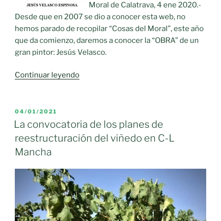
Moral de Calatrava, 4 ene 2020.-
Desde que en 2007 se dio a conocer esta web, no
hemos parado de recopilar “Cosas del Moral”, este año
que da comienzo, daremos a conocer la “OBRA” de un
gran pintor: Jesús Velasco.
«2021
Continuar leyendo
trae
un
nuevo
PUBLICADO
04/01/2021
EL
proyecto
La convocatoria de los planes de
en
reestructuración del viñedo en C-L
esquinademauricio.»
Mancha