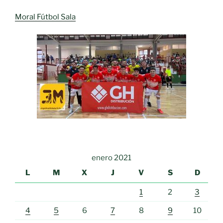
Moral Fútbol Sala
enero 2021
L
M
X
J
V
S
D
1
2
3
4
5
6
7
8
9
10