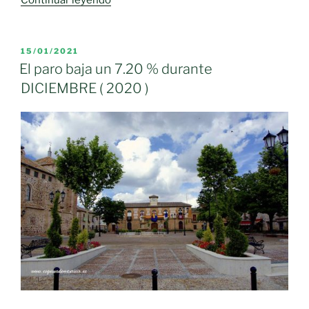
Continuar leyendo
La
Mancha
confirma
PUBLICADO
15/01/2021
EL
2.646
El paro baja un 7.20 % durante
nuevos
DICIEMBRE ( 2020 )
casos
por
infección
de
coronavirus»