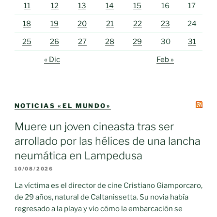
11
12
13
14
15
16
17
18
19
20
21
22
23
24
25
26
27
28
29
30
31
« Dic
Feb »
NOTICIAS «EL MUNDO»
Muere un joven cineasta tras ser
arrollado por las hélices de una lancha
neumática en Lampedusa
10/08/2026
La víctima es el director de cine Cristiano Giamporcaro,
de 29 años, natural de Caltanissetta. Su novia había
regresado a la playa y vio cómo la embarcación se