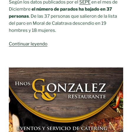
Según los datos publicados por el
SEPE
en el mes de
Diciembre
el número de parados ha bajado en 37
personas
. De las 37 personas que salieron de la lista
del paro en Moral de Calatrava descendio en 19
hombres y 18 mujeres.
«El
Continuar leyendo
paro
baja
un
7.20
%
durante
DICIEMBRE
(
2020
)»