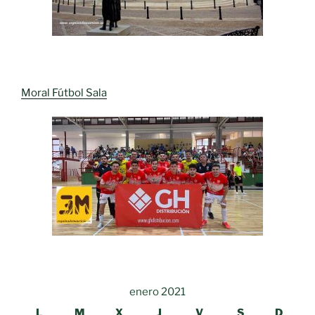
Moral Fútbol Sala
enero 2021
L
M
X
J
V
S
D