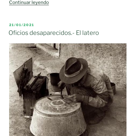
«Castilla-
Continuar leyendo
L
M.
registra
PUBLICADO
21/01/2021
EL
2.495
Oficios desaparecidos.- El latero
nuevos
casos
por
infección
de
coronavirus»