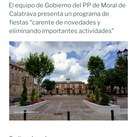
EL
Podólogos
El equipo de Gobierno del PP de Moral de
de
Calatrava presenta un programa de
Castilla-
fiestas “carente de novedades y
La
eliminando importantes actividades”
Mancha
ofrece
consejos
para
cuidar
los
pies
en
verano «