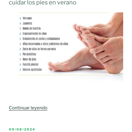
cuidar los pies en verano
Cadena
Alimentaria:
los
viticultores
exigen
que
se
cumpla
en
precios,
pagos
y
contratos»
«El
Continuar leyendo
Colegio
Oficial
de
PUBLICADO
09/08/2024