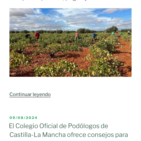
«La
Continuar leyendo
vendimia
de
la
PUBLICADO
09/08/2024
EL
Ley
El Colegio Oficial de Podólogos de
de
Castilla-La Mancha ofrece consejos para
la