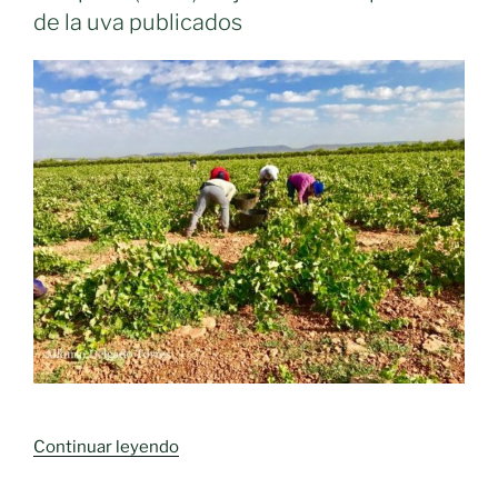
de la uva publicados
«Se
Continuar leyendo
endurece