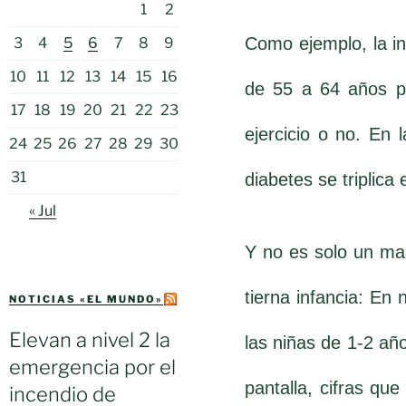
1
2
Como ejemplo, la in
3
4
5
6
7
8
9
10
11
12
13
14
15
16
de 55 a 64 años p
17
18
19
20
21
22
23
ejercicio o no. En 
24
25
26
27
28
29
30
31
diabetes se triplica 
« Jul
Y no es solo un mal
tierna infancia: En
NOTICIAS «EL MUNDO»
Elevan a nivel 2 la
las niñas de 1-2 añ
emergencia por el
pantalla, cifras qu
incendio de