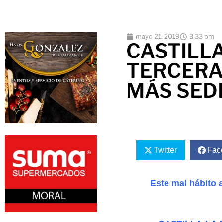
mayo 21, 2019
3:33 pm
CASTILL
TERCERA
MÁS SED
Twitter
Fac
Este mal hábito a