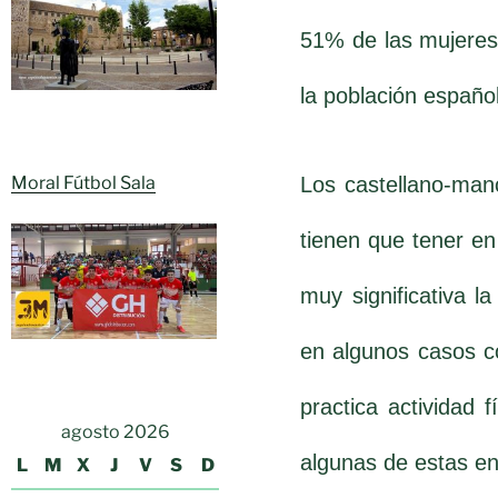
51% de las mujeres
la población españo
Los castellano-manc
Moral Fútbol Sala
tienen que tener en
muy significativa l
en algunos casos c
practica actividad 
agosto 2026
algunas de estas en
L
M
X
J
V
S
D