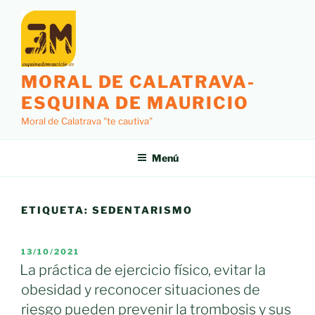
Saltar
al
contenido
MORAL DE CALATRAVA-
ESQUINA DE MAURICIO
Moral de Calatrava "te cautiva"
Menú
ETIQUETA:
SEDENTARISMO
PUBLICADO
13/10/2021
EL
La práctica de ejercicio físico, evitar la
obesidad y reconocer situaciones de
riesgo pueden prevenir la trombosis y sus