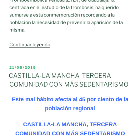
Tromboembólica Venosa (ETEV) de Guadalajara,
centrada en el estudio de la trombosis, ha querido
sumarse a esta conmemoración recordando a la
población la necesidad de prevenir la aparición de la
misma.
«La
Continuar leyendo
práctica
de
ejercicio
PUBLICADO
21/05/2019
EL
físico,
CASTILLA-LA MANCHA, TERCERA
evitar
COMUNIDAD CON MÁS SEDENTARISMO
la
obesidad
Este mal hábito afecta al 45 por ciento de la
y
población regional
reconocer
situaciones
CASTILLA-LA MANCHA, TERCERA
de
COMUNIDAD CON MÁS SEDENTARISMO
riesgo