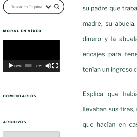
su padre que traba
madre, su abuela.
MORAL EN VÍDEO
dinero y la abuel
Reproductor
de
encajes para ten
vídeo
00:00
03:17
tenían un ingreso 
Explica que habí
COMENTARIOS
llevaban sus tiras
ARCHIVOS
que hacían en cas