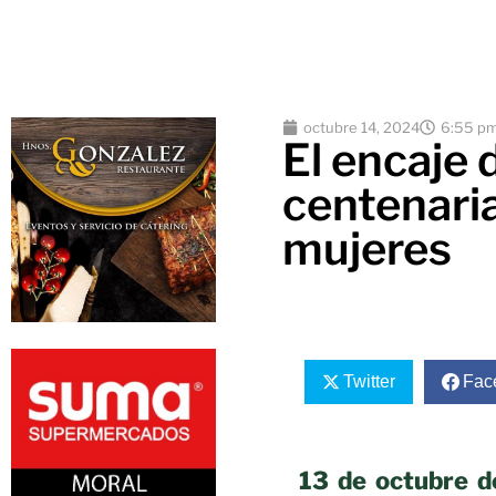
octubre 14, 2024
6:55 p
El encaje 
centenari
mujeres
Twitter
Fac
13 de octubre d