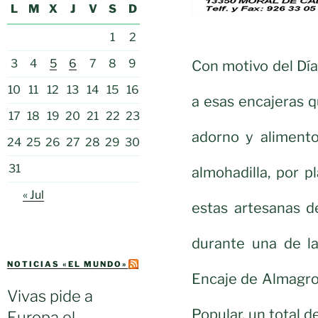
L
M
X
J
V
S
D
1
2
3
4
5
6
7
8
9
Con motivo del Día
10
11
12
13
14
15
16
a esas encajeras q
17
18
19
20
21
22
23
adorno y alimento,
24
25
26
27
28
29
30
31
almohadilla, por p
« Jul
estas artesanas d
durante una de l
NOTICIAS «EL MUNDO»
Encaje de Almagro
Vivas pide a
Popular, un total 
Europa el